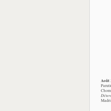
Août 
Parut
Chomi
Déter
Madrid