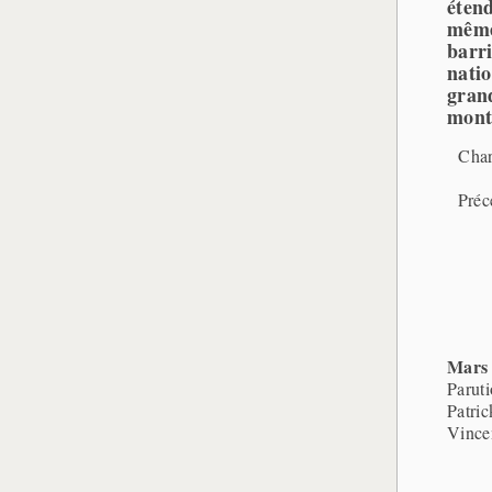
éten
même 
barr
nati
gran
mont
Char
Préc
Mars
Parut
Patric
Vince