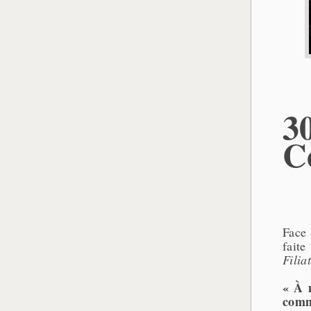
3
C
Face 
faite
Filia
« À 
comm