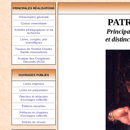
PRINCIPALES RÉALISATIONS
Présentation générale
PAT
Cursus universitaire
Principa
Activités pédagogiques et de
recherche
et distin
Livres, congrès, prix
scientifiques
Travaux de l'Institut Charles
Darwin International
Analyse des Complexes
Discursifs (ACD)
OUVRAGES PUBLIÉS
Livres originaux
Livres en préparation
Direction et rédaction
d'ouvrages collectifs
Éditions savantes
Préfaces et chapitres
d'ouvrages collectifs
Articles de revues